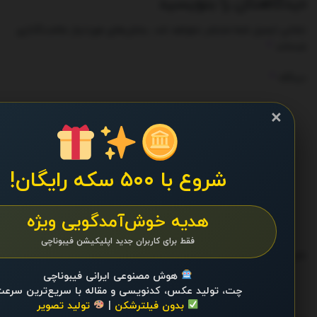
را بنویسید
 منتشر نخواهد شد.
بخش‌های موردنیاز علامت‌گذاری
شروع با ۵۰۰ سکه رایگان!
هدیه خوش‌آمدگویی ویژه
فقط برای کاربران جدید اپلیکیشن فیبوناچی
هوش مصنوعی ایرانی فیبوناچی
، تولید عکس، کدنویسی و مقاله با سریع‌ترین سرعت
بدون فیلترشکن
|
تولید تصویر