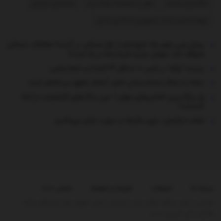
مکانیسم ماشه
نقل و انتقالات لیگ برتر
ولادیمیر پوتین
چهاردهمین دولت جمهوری اسلامی ایران
پیش‌بینی مهم یک انبوه‌ساز از بازار مسکن در آینده/ معاملات مسکن
متوقف شد؛ جهش دوباره قیمت‌ها در راه است؟
ببینید | زلزله در ژاپن با حداقل ۱۳ کشته و ده‌ها زخمی
حمله به مراکز خدمات‌رسان نقض آشکار حقوق بین‌الملل است
راز بزرگ‌ترین الماس‌های جهان / این سنگ‌های گرانقیمت از کجا
آمده‌اند؟
مقام اسرائیلی: برای سال‌ها در جنوب لبنان می‌مانیم
درباره ما
تبلیغات
شرایط و ضوابط
تماس با ما
طراحی و تولید پایگاه اطلاع رسانی آی وان تمامی حقوق برای تیم کانال پایگاه
اطلاع رسانی آی وان است.