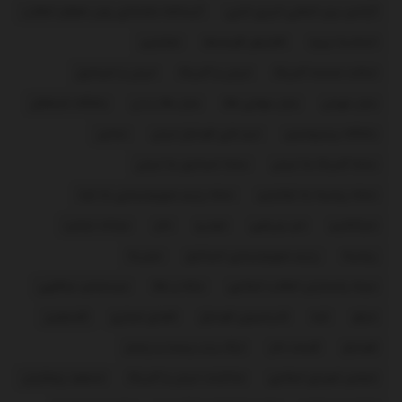
آژانس بین المللی انرژی اتمی
آیت‌الله خامنه‌ای رهبر معظم انقلاب
اتحادیه اروپا
افزایش قیمت‌ها
اوکراین
ایالات متحده آمریکا
ایران و آمریکا
ایران و اسرائیل
بازار تهران
بازار جهانی طلا
بازار طلا و ارز
باشگاه استقلال
باشگاه پرسپولیس
تیم ملی فوتبال ایران
حماس
حمله آمریکا به ایران
حمله اسرائیل به ایران
حمله روسیه به اوکراین
حمله رژیم صهیونیستی به غزه
خبرآنلاین
خبر ورزشی
خودرو
دلار
دونالد ترامپ
روسیه
رژیم صهیونیستی اسرائیل
سوریه
سپاه پاسداران انقلاب اسلامی
سکه و طلا
سیدعباس عراقچی
عراق
غزه
فدراسیون فوتبال
فضای مجازی
فلسطین
فوتبال
قیمت دلار
لیگ برتر بیست و پنجم
مجلس شورای اسلامی
مذاکرات ایران و آمریکا
مسعود پزشکیان