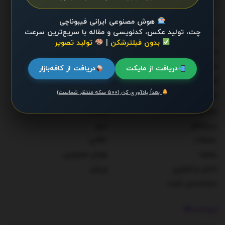
هوش مصنوعی ایرانی فیبوناچی
دسته‌ها
چت، تولید عکس، کدنویسی و مقاله با سریع‌ترین سرعت
بدون فیلترشکن
|
تولید تصویر
احزاب و شخصیت‌ها
دولت
اخبار
سلامت
دریافت از مایکت
دریافت از کافه‌بازار
اقتصاد
سوخت و انرژی
بعداً یادآوری کن (۵۰۰ سکه منتظر شماست)
اقتصاد کلان
سیاست
بیماری‌ها
صنعت
بین‌الملل
مرور
تبلیغات
نظامی
جامعه
هوش مصنوعی
دانش و فناوری
ورزش
دسته‌بندی نشده
برچسب‌ها