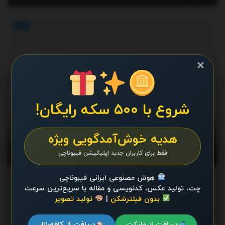
اخبار
×
شروع با ۵۰۰ سکه رایگان!
حمله به مراکز خدمات‌رسان نقض آشکار حقوق
هدیه خوش‌آمدگویی ویژه
بین‌الملل است
فقط برای کاربران جدید اپلیکیشن فیبوناچی
جولای 25, 2026
هوش مصنوعی ایرانی فیبوناچی
چت، تولید عکس، کدنویسی و مقاله با سریع‌ترین سرعت
بدون فیلترشکن
|
تولید تصویر
دیدگاهتان را بنویسید
دریافت از مایکت
دریافت از کافه‌بازار