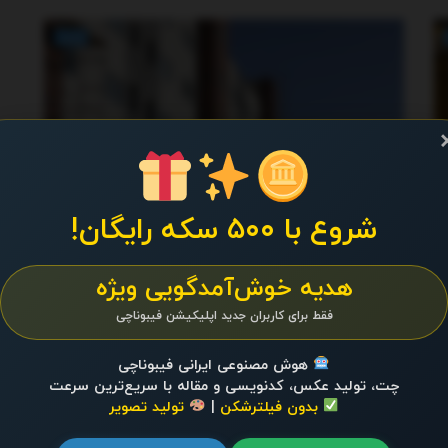
اخبار
پیش‌بینی مهم یک انبوه‌ساز از بازار مسکن در
آینده/ معاملات مسکن متوقف شد؛ جهش دوباره
شروع با ۵۰۰ سکه رایگان!
قیمت‌ها در راه است؟
آگوست 2, 2026
هدیه خوش‌آمدگویی ویژه
فقط برای کاربران جدید اپلیکیشن فیبوناچی
اخبار
هوش مصنوعی ایرانی فیبوناچی
چت، تولید عکس، کدنویسی و مقاله با سریع‌ترین سرعت
بدون فیلترشکن
|
تولید تصویر