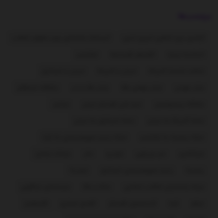
برچسب‌ها
آژانس بین المللی انرژی اتمی
آیت‌الله خامنه‌ای رهبر معظم انقلاب
اتحادیه اروپا
افزایش قیمت‌ها
اوکراین
ایالات متحده آمریکا
ایران و آمریکا
ایران و اسرائیل
بازار تهران
بازار جهانی طلا
بازار طلا و ارز
باشگاه استقلال
باشگاه پرسپولیس
تیم ملی فوتبال ایران
حماس
حمله آمریکا به ایران
حمله اسرائیل به ایران
حمله روسیه به اوکراین
حمله رژیم صهیونیستی به غزه
خبرآنلاین
خبر ورزشی
خودرو
دلار
دونالد ترامپ
روسیه
رژیم صهیونیستی اسرائیل
سوریه
سپاه پاسداران انقلاب اسلامی
سکه و طلا
سیدعباس عراقچی
عراق
غزه
فدراسیون فوتبال
فضای مجازی
فلسطین