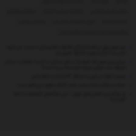
فوتبال
قیمت دلار
لیگ برتر بیست و پنجم
مجلس شورای اسلامی
مذاکرات ایران و آمریکا
مسعود پزشکیان
مکانیسم ماشه
نقل و انتقالات لیگ برتر
ولادیمیر پوتین
چهاردهمین دولت جمهوری اسلامی ایران
خبر مهم برای دریافت‌کنندگان کالابرگ الکترونیکی/ حساب این گروه
شارژ شد/ فرآیند واریز کالابرگ تغییر کرد
پیش‌بینی مهم یک انبوه‌ساز از بازار مسکن در آینده/ معاملات مسکن
متوقف شد؛ جهش دوباره قیمت‌ها در راه است؟
ببینید | زلزله در ژاپن با حداقل ۱۳ کشته و ده‌ها زخمی
حمله به مراکز خدمات‌رسان نقض آشکار حقوق بین‌الملل است
راز بزرگ‌ترین الماس‌های جهان / این سنگ‌های گرانقیمت از کجا
آمده‌اند؟