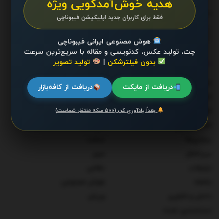
هدیه خوش‌آمدگویی ویژه
ما را دنبال کنید
فقط برای کاربران جدید اپلیکیشن فیبوناچی
هوش مصنوعی ایرانی فیبوناچی
چت، تولید عکس، کدنویسی و مقاله با سریع‌ترین سرعت
بدون فیلترشکن
|
تولید تصویر
دسته‌ها
احزاب و شخصیت‌ها
دولت
دریافت از مایکت
دریافت از کافه‌بازار
اخبار
سلامت
بعداً یادآوری کن (۵۰۰ سکه منتظر شماست)
اقتصاد
سوخت و انرژی
اقتصاد کلان
سیاست
بیماری‌ها
صنعت
بین‌الملل
مرور
تبلیغات
نظامی
جامعه
هوش مصنوعی
دانش و فناوری
ورزش
دسته‌بندی نشده