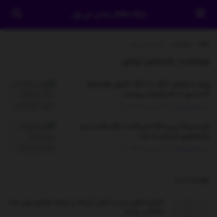
پایگاه اطلاع رسانی آی وان
خانه
برچسب
پاریسن ژرمن
برچسب:
پاریسن ژرمن
ورود ستاره‌ای دیگر به لیگ کشور همسایه؛
آسنسیو به فنرباغچه پیوست
توسط
مدیر سایت
سپتامبر 1, 2025
0
پاریسی‌ها بی‌رحمانه می‌تازند/ رئال مادرید زیر
چکمه‌های انریکه له شد
توسط
مدیر سایت
جولای 10, 2025
0
توصیه شده
.
فرآورده‌های لبنی و نقش آن‌ها در ایجاد موانع برای رشد
عضلانی پایدار