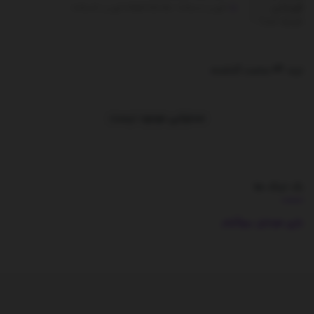
آگوست 11, 2025 - UPDATED ON آگوست 13, 2025
ترند 24 ساعت گذشته
.
محتوایی موجود نیست
بک لینک ها
بازی موبایل
بیوگرام