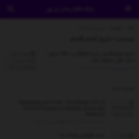
پایگاه اطلاع رسانی آی وان
خانه
برچسب
شیخ نعیم قاسم
برچسب:
شیخ نعیم قاسم
شیخ نعیم قاسم: رژیم اشغالگر در خاک جنوب
لبنان باقی نخواهد ماند
توسط
مدیر سایت
جولای 1, 2025
0
توصیه شده
.
Unmasking the Truth: The Hidden Toll of
Factory Farming on Animals, Earth, and
Humanity
جولای 22, 2025 - UPDATED ON دسامبر 26, 2025
جشن قهرمانی زهرمار شد!