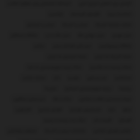
آژانس بین المللی انرژی اتمی
آیت‌الله خامنه‌ای رهبر معظم انقلاب
اتحادیه اروپا
افزایش قیمت‌ها
اوکراین
ایالات متحده آمریکا
ایران و آمریکا
ایران و اسرائیل
بازار تهران
بازار جهانی طلا
بازار طلا و ارز
باشگاه استقلال
باشگاه پرسپولیس
تیم ملی فوتبال ایران
حماس
حمله آمریکا به ایران
حمله اسرائیل به ایران
حمله روسیه به اوکراین
حمله رژیم صهیونیستی به غزه
خبرآنلاین
خبر ورزشی
خودرو
دلار
دونالد ترامپ
روسیه
رژیم صهیونیستی اسرائیل
سوریه
سپاه پاسداران انقلاب اسلامی
سکه و طلا
سیدعباس عراقچی
عراق
غزه
فدراسیون فوتبال
فضای مجازی
فلسطین
فوتبال
قیمت دلار
لیگ برتر بیست و پنجم
مجلس شورای اسلامی
مذاکرات ایران و آمریکا
مسعود پزشکیان