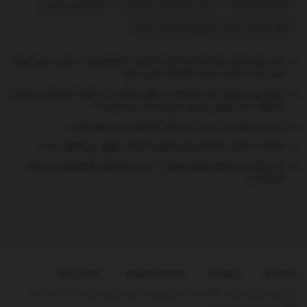
مکانیسم ماشه
نقل و انتقالات لیگ برتر
ولادیمیر پوتین
چهاردهمین دولت جمهوری اسلامی ایران
خبر مهم برای دریافت‌کنندگان کالابرگ الکترونیکی/ حساب این گروه
شارژ شد/ فرآیند واریز کالابرگ تغییر کرد
پیش‌بینی مهم یک انبوه‌ساز از بازار مسکن در آینده/ معاملات مسکن
متوقف شد؛ جهش دوباره قیمت‌ها در راه است؟
ببینید | زلزله در ژاپن با حداقل ۱۳ کشته و ده‌ها زخمی
حمله به مراکز خدمات‌رسان نقض آشکار حقوق بین‌الملل است
راز بزرگ‌ترین الماس‌های جهان / این سنگ‌های گرانقیمت از کجا
آمده‌اند؟
درباره ما
تبلیغات
شرایط و ضوابط
تماس با ما
طراحی و تولید پایگاه اطلاع رسانی آی وان تمامی حقوق برای تیم کانال پایگاه