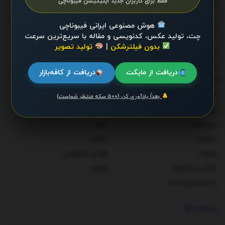
فقط برای کاربران جدید اپلیکیشن فیبوناچی
هوش مصنوعی ایرانی فیبوناچی
دسته‌ها
چت، تولید عکس، کدنویسی و مقاله با سریع‌ترین سرعت
بدون فیلترشکن
|
تولید تصویر
احزاب و شخصیت‌ها
دولت
اخبار
سلامت
دریافت از مایکت
دریافت از کافه‌بازار
اقتصاد
سوخت و انرژی
اقتصاد کلان
سیاست
بعداً یادآوری کن (۵۰۰ سکه منتظر شماست)
بیماری‌ها
صنعت
بین‌الملل
مرور
تبلیغات
نظامی
جامعه
هوش مصنوعی
دانش و فناوری
ورزش
دسته‌بندی نشده
برچسب‌ها