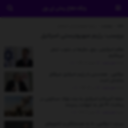
پایگاه اطلاع رسانی آی وان
خانه
برچسب
رژیم صهیونیستی اسرائیل
برچسب:
رژیم صهیونیستی اسرائیل
مقام اسرائیلی: برای سال‌ها در جنوب لبنان
می‌مانیم
توسط
مدیر سایت
جولای 17, 2026
0
عراقچی : همدستی با رژیم اسرائیل غیرقابل
بخشش است
توسط
مدیر سایت
می 14, 2026
0
حمله آمریکا و اسرائیل به چند بلوک مسکونی در
رسالت/ 40 نفر به شهادت رسیدند
توسط
مدیر سایت
مارس 9, 2026
0
ببینید | عراقچی: ما به همسایگان و کشورهای