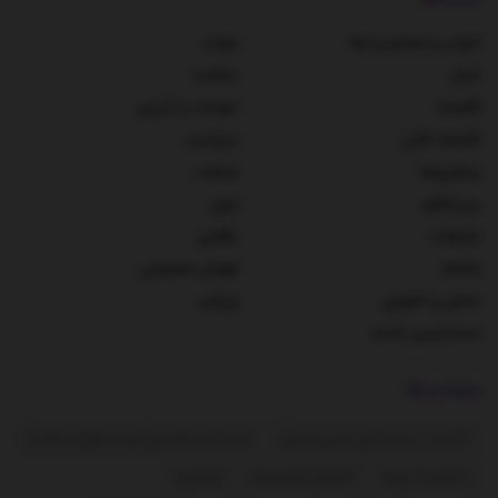
احزاب و شخصیت‌ها
دولت
اخبار
سلامت
اقتصاد
سوخت و انرژی
اقتصاد کلان
سیاست
بیماری‌ها
صنعت
بین‌الملل
مرور
تبلیغات
نظامی
جامعه
هوش مصنوعی
دانش و فناوری
ورزش
دسته‌بندی نشده
برچسب‌ها
آژانس بین المللی انرژی اتمی
آیت‌الله خامنه‌ای رهبر معظم انقلاب
اتحادیه اروپا
افزایش قیمت‌ها
اوکراین