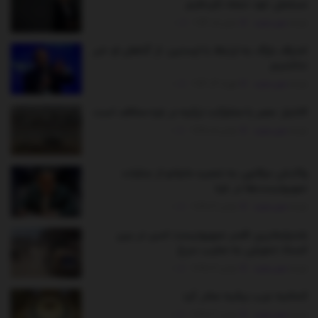
مسلمان خود حمله نکرده‌ایم
توسط
مدیر سایت
مارس 5, 2026
0
اعتراف باراک به ارتباط با اپستین: از گناهان او خبر
نداشتیم
توسط
مدیر سایت
فوریه 13, 2026
0
الاخبار: مصر با مشارکت ترکیه در غزه مخالف است
توسط
مدیر سایت
نوامبر 5, 2025
0
واکنش عراقچی به تمجید ماچادو از جنایات
صهیونیست‌ها در غزه
توسط
مدیر سایت
نوامبر 4, 2025
0
بلندپایه‌ترین افسر صهیونیست اسیر در بین
اجساد تحویلی به صلیب سرخ
توسط
مدیر سایت
نوامبر 4, 2025
0
اتحادیه عرب بیانیه صادر کرد
توسط
مدیر سایت
نوامبر 3, 2025
0