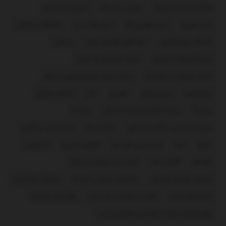
ایالات متحده آمریکا
ایران و آمریکا
ایران و اسرائیل
بازار تهران
بازار جهانی طلا
بازار طلا و ارز
باشگاه استقلال
باشگاه پرسپولیس
تیم ملی فوتبال ایران
حماس
حمله آمریکا به ایران
حمله اسرائیل به ایران
حمله روسیه به اوکراین
حمله رژیم صهیونیستی به غزه
خبرآنلاین
خبر ورزشی
خودرو
دلار
دونالد ترامپ
روسیه
رژیم صهیونیستی اسرائیل
سوریه
سپاه پاسداران انقلاب اسلامی
سکه و طلا
سیدعباس عراقچی
عراق
غزه
فدراسیون فوتبال
فضای مجازی
فلسطین
فوتبال
قیمت دلار
لیگ برتر بیست و پنجم
مجلس شورای اسلامی
مذاکرات ایران و آمریکا
مسعود پزشکیان
مکانیسم ماشه
نقل و انتقالات لیگ برتر
ولادیمیر پوتین
چهاردهمین دولت جمهوری اسلامی ایران