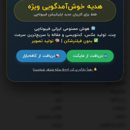
پایگاه اطلاع رسانی آی وان محفوظ است.
هدیه خوش‌آمدگویی ویژه
فقط برای کاربران جدید اپلیکیشن فیبوناچی
ما را دنبال کنید
هوش مصنوعی ایرانی فیبوناچی
چت، تولید عکس، کدنویسی و مقاله با سریع‌ترین سرعت
بدون فیلترشکن
|
تولید تصویر
دسته‌ها
دریافت از مایکت
دریافت از کافه‌بازار
احزاب و شخصیت‌ها
دولت
اخبار
سلامت
بعداً یادآوری کن (۵۰۰ سکه منتظر شماست)
اقتصاد
سوخت و انرژی
اقتصاد کلان
سیاست
بیماری‌ها
صنعت
بین‌الملل
مرور
تبلیغات
نظامی
جامعه
هوش مصنوعی
دانش و فناوری
ورزش