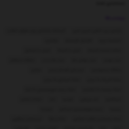
دسته‌بندی نشده
برچسب‌ها
آژانس بین المللی انرژی اتمی
آیت‌الله خامنه‌ای رهبر معظم انقلاب
اتحادیه اروپا
افزایش قیمت‌ها
اوکراین
ایالات متحده آمریکا
ایران و آمریکا
ایران و اسرائیل
بازار تهران
بازار جهانی طلا
بازار طلا و ارز
باشگاه استقلال
باشگاه پرسپولیس
تیم ملی فوتبال ایران
حماس
حمله آمریکا به ایران
حمله اسرائیل به ایران
حمله روسیه به اوکراین
حمله رژیم صهیونیستی به غزه
خبرآنلاین
خبر ورزشی
خودرو
دلار
دونالد ترامپ
روسیه
رژیم صهیونیستی اسرائیل
سوریه
سپاه پاسداران انقلاب اسلامی
سکه و طلا
سیدعباس عراقچی
عراق
غزه
فدراسیون فوتبال
فضای مجازی
فلسطین