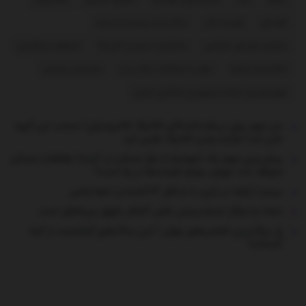
فوتبال
قیمت دلار
لیگ برتر بیست و پنجم
مجلس شورای اسلامی
مذاکرات ایران و آمریکا
مسعود پزشکیان
مکانیسم ماشه
نقل و انتقالات لیگ برتر
ولادیمیر پوتین
چهاردهمین دولت جمهوری اسلامی ایران
خبر مهم برای دریافت‌کنندگان کالابرگ الکترونیکی/ حساب این گروه
شارژ شد/ فرآیند واریز کالابرگ تغییر کرد
پیش‌بینی مهم یک انبوه‌ساز از بازار مسکن در آینده/ معاملات مسکن
متوقف شد؛ جهش دوباره قیمت‌ها در راه است؟
ببینید | زلزله در ژاپن با حداقل ۱۳ کشته و ده‌ها زخمی
حمله به مراکز خدمات‌رسان نقض آشکار حقوق بین‌الملل است
راز بزرگ‌ترین الماس‌های جهان / این سنگ‌های گرانقیمت از کجا
آمده‌اند؟