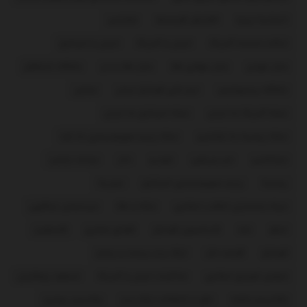
اتحادیه اروپا
افزایش قیمت‌ها
اوکراین
ایالات متحده آمریکا
ایران و آمریکا
ایران و اسرائیل
بازار تهران
بازار جهانی طلا
بازار طلا و ارز
باشگاه استقلال
باشگاه پرسپولیس
تیم ملی فوتبال ایران
حماس
حمله آمریکا به ایران
حمله اسرائیل به ایران
حمله روسیه به اوکراین
حمله رژیم صهیونیستی به غزه
خبرآنلاین
خبر ورزشی
خودرو
دلار
دونالد ترامپ
روسیه
رژیم صهیونیستی اسرائیل
سوریه
سپاه پاسداران انقلاب اسلامی
سکه و طلا
سیدعباس عراقچی
عراق
غزه
فدراسیون فوتبال
فضای مجازی
فلسطین
فوتبال
قیمت دلار
لیگ برتر بیست و پنجم
مجلس شورای اسلامی
مذاکرات ایران و آمریکا
مسعود پزشکیان
مکانیسم ماشه
نقل و انتقالات لیگ برتر
ولادیمیر پوتین