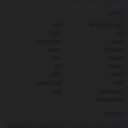
دسته‌ها
احزاب و شخصیت‌ها
دولت
اخبار
سلامت
اقتصاد
سوخت و انرژی
اقتصاد کلان
سیاست
بیماری‌ها
صنعت
بین‌الملل
مرور
تبلیغات
نظامی
جامعه
هوش مصنوعی
دانش و فناوری
ورزش
دسته‌بندی نشده
برچسب‌ها
آژانس بین المللی انرژی اتمی
آیت‌الله خامنه‌ای رهبر معظم انقلاب