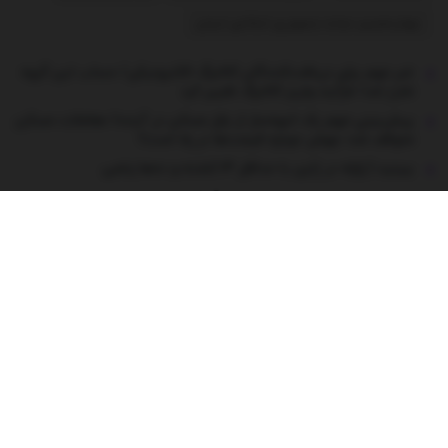
چهاردهمین دولت جمهوری اسلامی ایران
خبر مهم برای دریافت‌کنندگان کالابرگ الکترونیکی/ حساب این گروه
شارژ شد/ فرآیند واریز کالابرگ تغییر کرد
پیش‌بینی مهم یک انبوه‌ساز از بازار مسکن در آینده/ معاملات مسکن
متوقف شد؛ جهش دوباره قیمت‌ها در راه است؟
ببینید | زلزله در ژاپن با حداقل ۱۳ کشته و ده‌ها زخمی
حمله به مراکز خدمات‌رسان نقض آشکار حقوق بین‌الملل است
راز بزرگ‌ترین الماس‌های جهان / این سنگ‌های گرانقیمت از کجا
آمده‌اند؟
درباره ما
تبلیغات
شرایط و ضوابط
تماس با ما
طراحی و تولید پایگاه اطلاع رسانی آی وان تمامی حقوق برای تیم کانال پایگاه
اطلاع رسانی آی وان است.