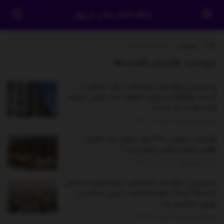
پایگاه اطلاع رسانی آی وان
خانه
برچسب
افزایش قیمت‌ها
برچسب:
افزایش قیمت‌ها
پیش‌بینی مهم یک انبوه‌ساز از بازار مسکن در
آینده/ معاملات مسکن متوقف شد؛ جهش دوباره
قیمت‌ها در راه است؟
توسط
مدیر سایت
آگوست 2, 2026
0
گوسفند کیلویی ۳۲۰ هزار تومان شد/ قیمت
واقعی گوشت قرمز چقدر است؟
توسط
مدیر سایت
نوامبر 3, 2025
0
پیش‌بینی مهم یک کارشناس درباره قیمت مسکن
تا ۵ ماه آینده/ متوسط قیمت دلاری مسکن در
تهران مشخص شد
توسط
مدیر سایت
اکتبر 28, 2025
0