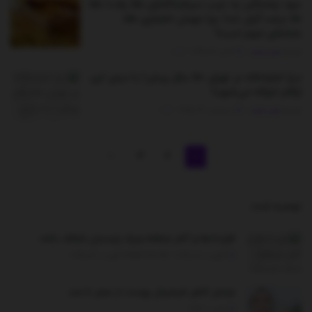
سود چشمگیر به جیب سرمایه‌گذاران طلا رفت/ طلا
۵۰ درصد گران شد/ چرا جهش انفجاری طلا،
نشانه‌ای شوم است؟
توسط
مدیر سایت
اکتبر 12, 2025
0
نرخ اجاره‌خانه در تهران ۵۰ سال پیش/ با دیدن این
ارقام شوکه می‌شوید!
توسط
مدیر سایت
سپتامبر 30, 2025
0
3
2
1
توصیه شده
.
قراردادها و آمار منطقه ویژه پارسیان شفاف باشد
آگوست 12, 2025 - UPDATED ON آگوست 13, 2025
مراحل کامل فیشیال پوست از صفر تا صد
ژوئن 1, 2026