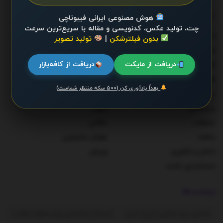
دسته‌ها
هوش مصنوعی ایرانی فیبوناچی
چت، تولید عکس، کدنویسی و مقاله با سریع‌ترین سرعت
احزاب و شخصیت‌ها
دولت
بدون فیلترشکن
|
تولید تصویر
اخبار
سلامت
دریافت از مایکت
دریافت از کافه‌بازار
اقتصاد
سوخت و انرژی
اقتصاد کلان
سیاست
بعداً یادآوری کن (۵۰۰ سکه منتظر شماست)
بیماری‌ها
صنعت
بین‌الملل
مرور
تبلیغات
نظامی
جامعه
هوش مصنوعی
دانش و فناوری
ورزش
دسته‌بندی نشده
برچسب‌ها
آژانس بین المللی انرژی اتمی
آیت‌الله خامنه‌ای رهبر معظم انقلاب