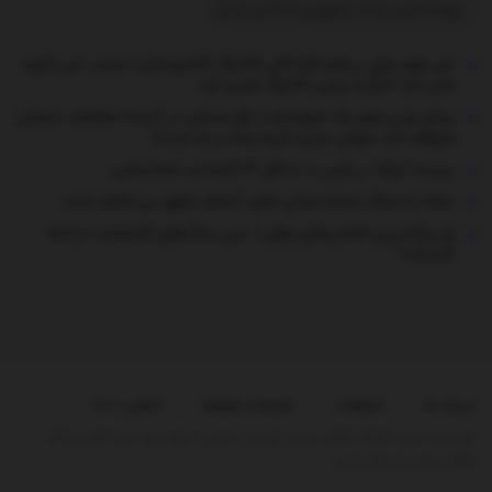
چهاردهمین دولت جمهوری اسلامی ایران
خبر مهم برای دریافت‌کنندگان کالابرگ الکترونیکی/ حساب این گروه
شارژ شد/ فرآیند واریز کالابرگ تغییر کرد
پیش‌بینی مهم یک انبوه‌ساز از بازار مسکن در آینده/ معاملات مسکن
متوقف شد؛ جهش دوباره قیمت‌ها در راه است؟
ببینید | زلزله در ژاپن با حداقل ۱۳ کشته و ده‌ها زخمی
حمله به مراکز خدمات‌رسان نقض آشکار حقوق بین‌الملل است
راز بزرگ‌ترین الماس‌های جهان / این سنگ‌های گرانقیمت از کجا
آمده‌اند؟
درباره ما
تبلیغات
شرایط و ضوابط
تماس با ما
طراحی و تولید پایگاه اطلاع رسانی آی وان تمامی حقوق برای تیم کانال پایگاه
اطلاع رسانی آی وان است.