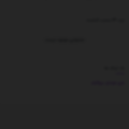
ترند 24 ساعت گذشته
.
محتوایی موجود نیست
بک لینک ها
بازی موبایل
بیوگرام