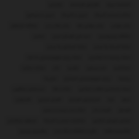
اتحادیه اروپا
افزایش قیمت‌ها
اوکراین
ایالات متحده آمریکا
ایران و آمریکا
ایران و اسرائیل
بازار تهران
بازار جهانی طلا
بازار طلا و ارز
باشگاه استقلال
باشگاه پرسپولیس
تیم ملی فوتبال ایران
حماس
حمله آمریکا به ایران
حمله اسرائیل به ایران
حمله روسیه به اوکراین
حمله رژیم صهیونیستی به غزه
خبرآنلاین
خبر ورزشی
خودرو
دلار
دونالد ترامپ
روسیه
رژیم صهیونیستی اسرائیل
سوریه
سپاه پاسداران انقلاب اسلامی
سکه و طلا
سیدعباس عراقچی
عراق
غزه
فدراسیون فوتبال
فضای مجازی
فلسطین
فوتبال
قیمت دلار
لیگ برتر بیست و پنجم
مجلس شورای اسلامی
مذاکرات ایران و آمریکا
مسعود پزشکیان
مکانیسم ماشه
نقل و انتقالات لیگ برتر
ولادیمیر پوتین