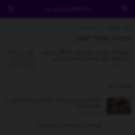
پایگاه اطلاع رسانی آی وان
خانه
برچسب
روزنامه کیهان
برچسب:
روزنامه کیهان
کیهان: اگر مجلس، خروج ایران از NPT را تصویب
کند، جلوی اجرای مکانیسم ماشه را می گیرد
توسط
مدیر سایت
جولای 17, 2025
0
توصیه شده
.
چگونه محیطی امن و آرام، سلامت روان دانش‌آموزان را
تضمین می‌کند؟
فوریه 14, 2026
فرودگاه تبریز امکانات و زیرساخت‌ها
جولای 21, 2025 - UPDATED ON دسامبر 26, 2025