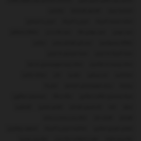
اتحادیه اروپا
افزایش قیمت‌ها
اوکراین
ایالات متحده آمریکا
ایران و آمریکا
ایران و اسرائیل
بازار تهران
بازار جهانی طلا
بازار طلا و ارز
باشگاه استقلال
باشگاه پرسپولیس
تیم ملی فوتبال ایران
حماس
حمله آمریکا به ایران
حمله اسرائیل به ایران
حمله روسیه به اوکراین
حمله رژیم صهیونیستی به غزه
خبرآنلاین
خبر ورزشی
خودرو
دلار
دونالد ترامپ
روسیه
رژیم صهیونیستی اسرائیل
سوریه
سپاه پاسداران انقلاب اسلامی
سکه و طلا
سیدعباس عراقچی
عراق
غزه
فدراسیون فوتبال
فضای مجازی
فلسطین
فوتبال
قیمت دلار
لیگ برتر بیست و پنجم
مجلس شورای اسلامی
مذاکرات ایران و آمریکا
مسعود پزشکیان
مکانیسم ماشه
نقل و انتقالات لیگ برتر
ولادیمیر پوتین