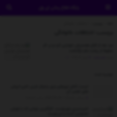
پایگاه اطلاع رسانی آی وان
خانه
برچسب
اختلافات خانوادگی
برچسب:
اختلافات خانوادگی
مرد بعد از قتل همسرش خودزنی کرد و بر اثر
سقوط از پشت بام درگذشت
توسط
مدیر سایت
ژوئن 12, 2025
0
توصیه شده
.
لیست کامل ارورهای رایج یخچال فریزر الجی+روش
های تعمیر آن
سپتامبر 23, 2025 - UPDATED ON دسامبر 26, 2025
امیرحسین مهردوست: کارآفرین جوانی که با هوش
مصنوعی آینده را می‌نویسد