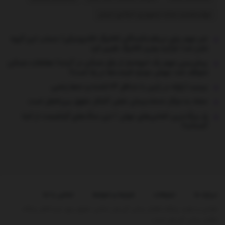
چهاردهمین دولت جمهوری اسلامی ایران
خبر مهم برای دریافت‌کنندگان کالابرگ الکترونیکی/ حساب این گروه
شارژ شد/ فرآیند واریز کالابرگ تغییر کرد
پیش‌بینی مهم یک انبوه‌ساز از بازار مسکن در آینده/ معاملات مسکن
متوقف شد؛ جهش دوباره قیمت‌ها در راه است؟
ببینید | زلزله در ژاپن با حداقل ۱۳ کشته و ده‌ها زخمی
حمله به مراکز خدمات‌رسان نقض آشکار حقوق بین‌الملل است
راز بزرگ‌ترین الماس‌های جهان / این سنگ‌های گرانقیمت از کجا
آمده‌اند؟
درباره ما
تبلیغات
شرایط و ضوابط
تماس با ما
طراحی و تولید پایگاه اطلاع رسانی آی وان تمامی حقوق برای تیم کانال پایگاه
اطلاع رسانی آی وان است.