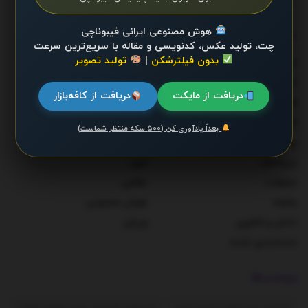
هوش مصنوعی ایرانی فیبوناچی
دسته‌ها
چت، تولید عکس، کدنویسی و مقاله با سریع‌ترین سرعت
بدون فیلترشکن
|
تولید تصویر
احزاب و شخصیت‌ها
دولت
اخبار
سلامت
دریافت از مایکت
دریافت از کافه‌بازار
اقتصاد
سوخت و انرژی
اقتصاد کلان
سیاست
بعداً یادآوری کن (۵۰۰ سکه منتظر شماست)
بیماری‌ها
صنعت
بین‌الملل
مرور
تبلیغات
نظامی
جامعه
هوش مصنوعی
دانش و فناوری
ورزش
دسته‌بندی نشده
برچسب‌ها
آژانس بین المللی انرژی اتمی
آیت‌الله خامنه‌ای رهبر معظم انقلاب