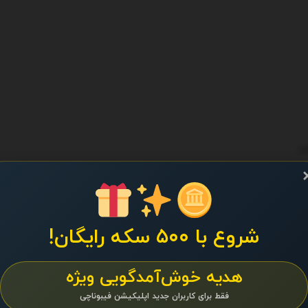
د
رام
فناوری
شروع با ۵۰۰ سکه رایگان!
هدیه خوش‌آمدگویی ویژه
فقط برای کاربران جدید اپلیکیشن فیبوناچی